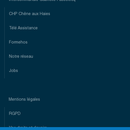
Pied
de
CHP Chêne aux Haies
page
(top)
Télé Assistance
Formehos
Notre réseau
Jobs
Mentions légales
Pied
de
RGPD
page
(bottom)
Paramètres de confidentialité
Vos droits et devoirs