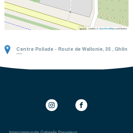
Leaflet | ©
OpenStreetMap
contributors
Centre Poliade
-
Route de Wallonie, 35
,
Ghlin
Intercommunale Gabrielle Passelecq