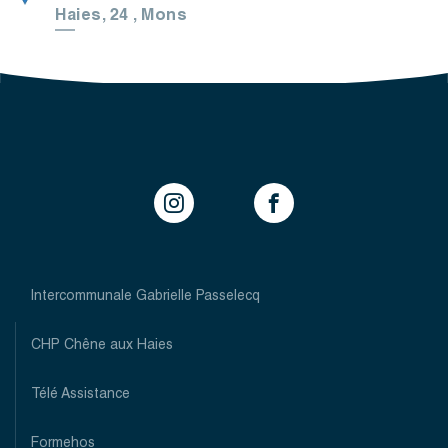
Haies, 24
,
Mons
Intercommunale Gabrielle Passelecq
Pied
de
CHP Chêne aux Haies
page
(top)
Télé Assistance
Formehos