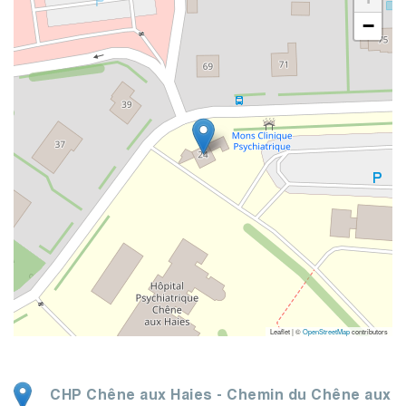
−
Leaflet | ©
OpenStreetMap
contributors
CHP Chêne aux Haies
-
Chemin du Chêne aux