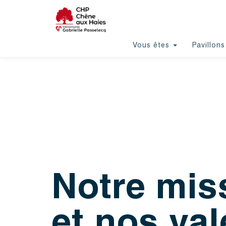
Aller
au
Menu
contenu
CHP
principal
Vous êtes
Pavillons
Notre mis